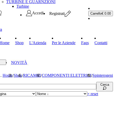
TURBINE E GUARNZIONI
Turbine
Accedi
Registrati
Carrello
€ 0.00
ra
Home
Shop
L'Azienda
Per le Aziende
Faqs
Contatti
RTE
NOVITÀ
Home
/
Shop
/
RICAMBI
/
COMPONENTI ELETTRICI
/
Spinterogeni
Cerca
× reset