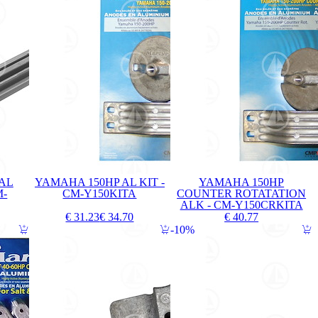
 AL
YAMAHA 150HP AL KIT -
YAMAHA 150HP
M-
CM-Y150KITA
COUNTER ROTATATION
ALK - CM-Y150CRKITA
€ 31.23
€ 34.70
€ 40.77
10%