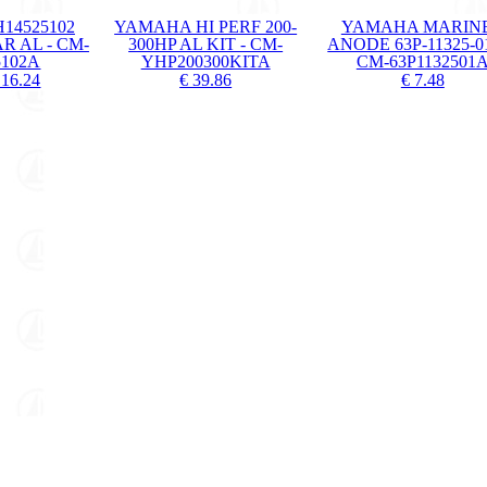
14525102
YAMAHA HI PERF 200-
YAMAHA MARIN
 AL - CM-
300HP AL KIT - CM-
ANODE 63P-11325-01
5102A
YHP200300KITA
CM-63P1132501
 16.24
€ 39.86
€ 7.48