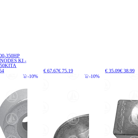
0-350HP
ODES KI -
50KITA
54
€ 67.67
€ 75.19
€ 35.09
€ 38.99
10%
10%