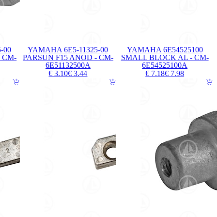
-00
YAMAHA 6E5-11325-00
YAMAHA 6E54525100
 CM-
PARSUN F15 ANOD - CM-
SMALL BLOCK AL - CM-
6E51132500A
6E54525100A
€ 3.10
€ 3.44
€ 7.18
€ 7.98