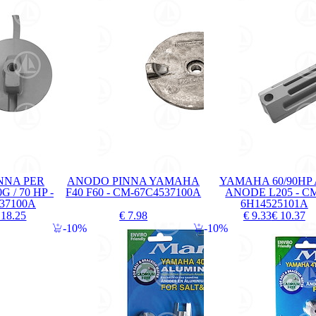
NNA PER
ANODO PINNA YAMAHA
YAMAHA 60/90HP
 / 70 HP -
F40 F60 - CM-67C4537100A
ANODE L205 - C
37100A
6H14525101A
 18.25
€ 7.98
€ 9.33
€ 10.37
10%
10%