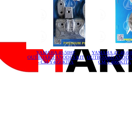
YAMAHA 40-50HP
YAMAHA 4T 40-6
OUTBOARD ANODES KIT
OUTBOARD ANODES
- CM-Y4050KITA
CM-Y4060KITA