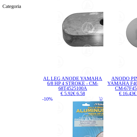
Categoria
AL LEG ANODE YAMAHA
ANODO PI
6/8 HP 4 STROKE - CM-
YAMAHA F40G
68T4525100A
CM-67F45
€ 5.92
€ 6.58
€ 16.43
€
10%