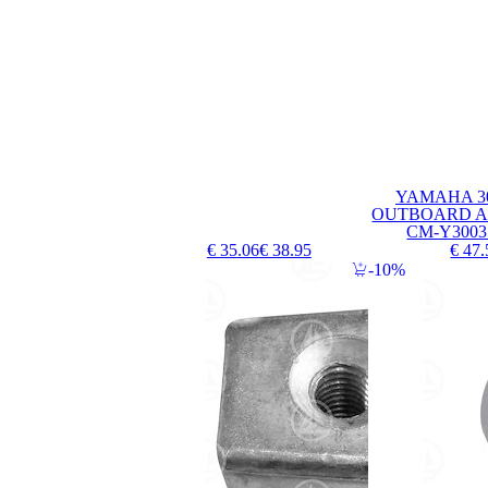
YAMAHA 30
OUTBOARD AN
CM-Y3003
€ 35.06
€ 38.95
€ 47.
10%