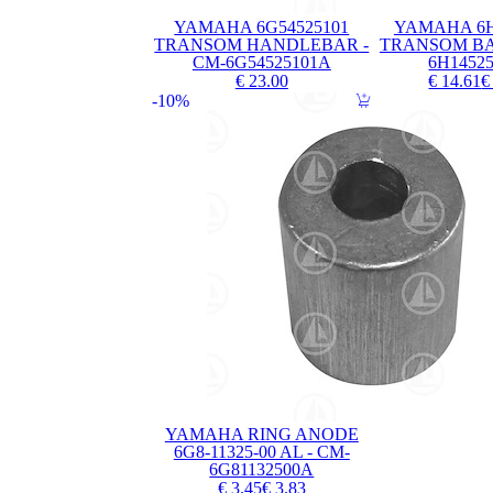
YAMAHA 6G54525101
YAMAHA 6H
TRANSOM HANDLEBAR -
TRANSOM BAR
CM-6G54525101A
6H1452
€ 23.00
€ 14.61
€
10%
YAMAHA RING ANODE
6G8-11325-00 AL - CM-
6G81132500A
€ 3.45
€ 3.83