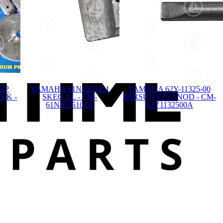
0HP
YAMAHA 61N4525101
YAMAHA 62Y-11325-00
 K -
SKEG AL - CM-
PARSUN F25 ANOD - CM-
61N4525101A
62Y1132500A