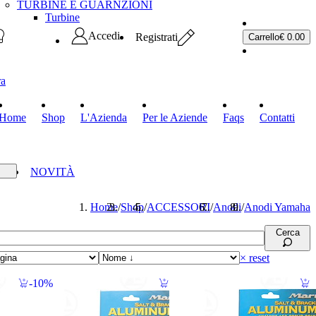
TURBINE E GUARNZIONI
Turbine
Accedi
Registrati
Carrello
€ 0.00
ra
Home
Shop
L'Azienda
Per le Aziende
Faqs
Contatti
RTE
NOVITÀ
Home
/
Shop
/
ACCESSORI
/
Anodi
/
Anodi Yamaha
Cerca
× reset
10%