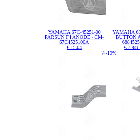
YAMAHA 67C-45251-00
YAMAHA 68
PARSUN F4 ANODE - CM-
BUTTON A
67C4525100A
688452
€ 15.04
€ 7.84
€
10%