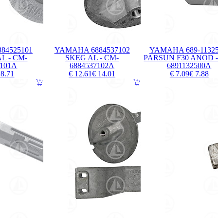
84525101
YAMAHA 6884537102
YAMAHA 689-11325
L - CM-
SKEG AL - CM-
PARSUN F30 ANOD -
5101A
6884537102A
6891132500A
 8.71
€ 12.61
€ 14.01
€ 7.09
€ 7.88