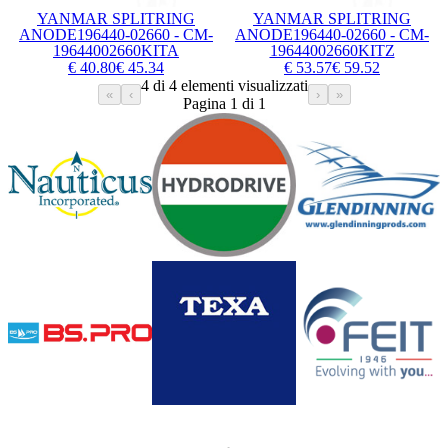
YANMAR SPLITRING
YANMAR SPLITRING
ANODE196440-02660 - CM-
ANODE196440-02660 - CM-
19644002660KITA
19644002660KITZ
€ 40.80
€ 45.34
€ 53.57
€ 59.52
4 di 4 elementi visualizzati
«
‹
›
»
Pagina 1 di 1