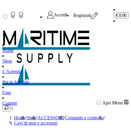
Accedi
Registrati
€ 0.00
Home
Shop
L'Azienda
Per le Aziende
Faqs
Apri Menu
Contatti
Nome o codice
Cerca
Home
/
Shop
/
ACCESSORI
/
Comando e controllo
/
Cavi di stop e accessori