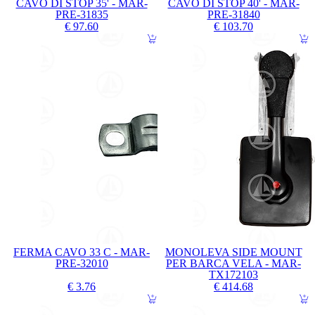
CAVO DI STOP 35' - MAR-
CAVO DI STOP 40' - MAR-
PRE-31835
PRE-31840
€ 97.60
€ 103.70
FERMA CAVO 33 C - MAR-
MONOLEVA SIDE MOUNT
PRE-32010
PER BARCA VELA - MAR-
TX172103
€ 3.76
€ 414.68