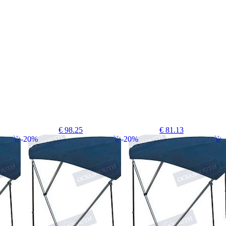
€ 98.25
€ 81.13
20%
20%