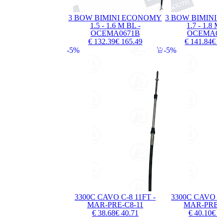
3 BOW BIMINI ECONOMY
3 BOW BIMIN
1.5 - 1.6 M BL -
1.7 - 1.8
OCEMA0671B
OCEMA0
€ 132.39
€ 165.49
€ 141.84
€
5%
5%
3300C CAVO C-8 11FT -
3300C CAVO 
MAR-PRE-C8-11
MAR-PRE
€ 38.68
€ 40.71
€ 40.10
€