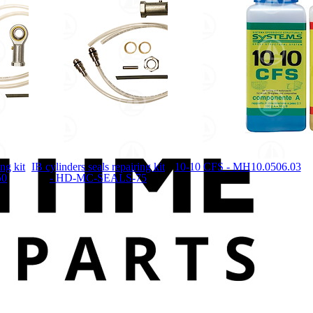
ing kit
IB cylinders seals repairing kit
10-10 CFS - MH10.0506.03
50
- HD-MC-SEALS-75