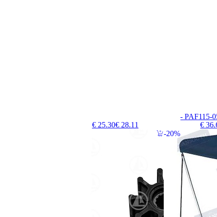
- PAF115-
€ 25.30
€ 28.11
€ 36.
20%