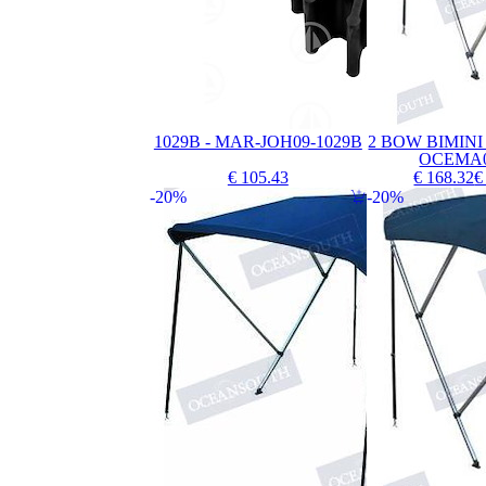
1029B - MAR-JOH09-1029B
2 BOW BIMINI 
OCEMA0
€ 105.43
€ 168.32
€
20%
20%