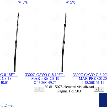
5%
5%
C-8 18FT -
3300C CAVO C-8 19FT -
3300C CAVO C-8 20
-C8-18
MAR-PRE-C8-19
MAR-PRE-C8-20
 49.01
€ 47.26
€ 49.75
€ 48.56
€ 51.12
30 di 15075 elementi visualizzati
«
‹
›
»
Pagina 1 di 503