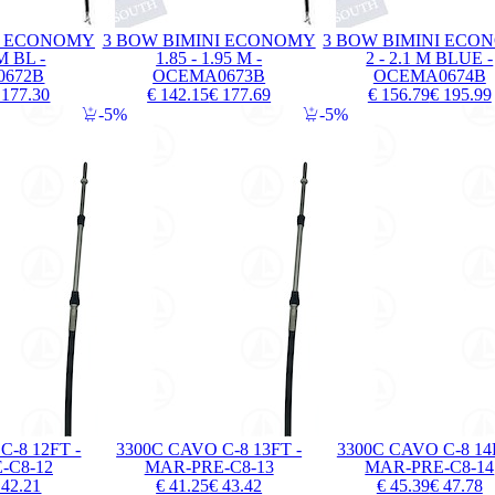
I ECONOMY
3 BOW BIMINI ECONOMY
3 BOW BIMINI ECO
 M BL -
1.85 - 1.95 M -
2 - 2.1 M BLUE -
672B
OCEMA0673B
OCEMA0674B
 177.30
€ 142.15
€ 177.69
€ 156.79
€ 195.99
5%
5%
C-8 12FT -
3300C CAVO C-8 13FT -
3300C CAVO C-8 14
-C8-12
MAR-PRE-C8-13
MAR-PRE-C8-14
 42.21
€ 41.25
€ 43.42
€ 45.39
€ 47.78