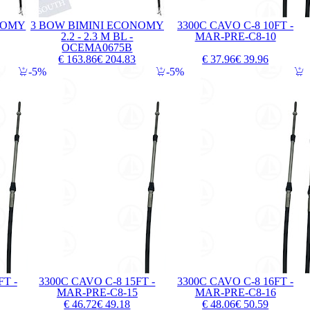
NOMY
3 BOW BIMINI ECONOMY
3300C CAVO C-8 10FT -
2.2 - 2.3 M BL -
MAR-PRE-C8-10
OCEMA0675B
€ 163.86
€ 204.83
€ 37.96
€ 39.96
5%
5%
FT -
3300C CAVO C-8 15FT -
3300C CAVO C-8 16FT -
MAR-PRE-C8-15
MAR-PRE-C8-16
€ 46.72
€ 49.18
€ 48.06
€ 50.59