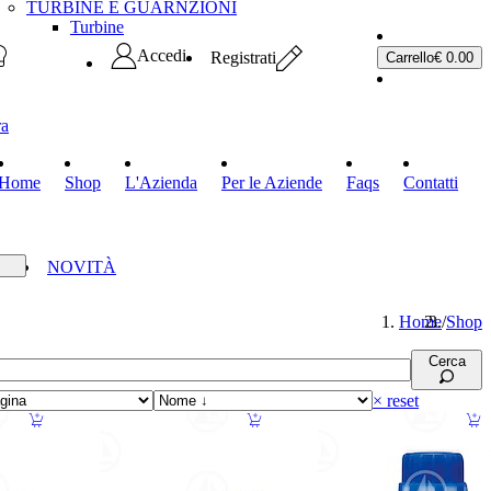
TURBINE E GUARNZIONI
Turbine
Accedi
Registrati
Carrello
€ 0.00
ra
Home
Shop
L'Azienda
Per le Aziende
Faqs
Contatti
RTE
NOVITÀ
Home
/
Shop
Cerca
× reset