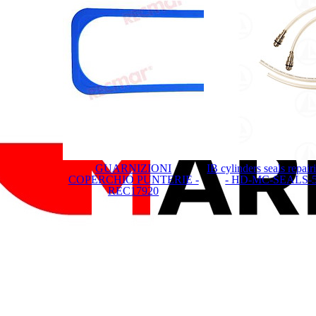
GUARNIZIONI
IB cylinders seals repair
COPERCHIO PUNTERIE -
- HD-MC-SEALS-
REC17920