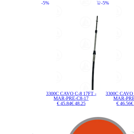
5%
5%
3300C CAVO C-8 17FT -
3300C CAVO 
MAR-PRE-C8-17
MAR-PRE
€ 45.84
€ 48.25
€ 46.56
€