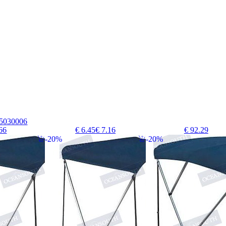
05030006
66
€ 6.45
€ 7.16
€ 92.29
20%
20%