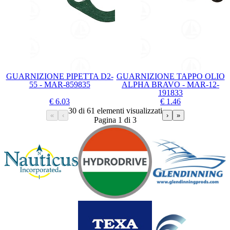
GUARNIZIONE PIPETTA D2-
GUARNIZIONE TAPPO OLIO
55 - MAR-859835
ALPHA BRAVO - MAR-12-
191833
€ 6.03
€ 1.46
30 di 61 elementi visualizzati
«
‹
›
»
Pagina 1 di 3